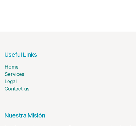
Useful Links
Home
Services
Legal
Contact us
Nuestra Misión
Involucrar el conocimiento financiero y organizacional
en la vida cotidiana de las personas para ayudarlos a